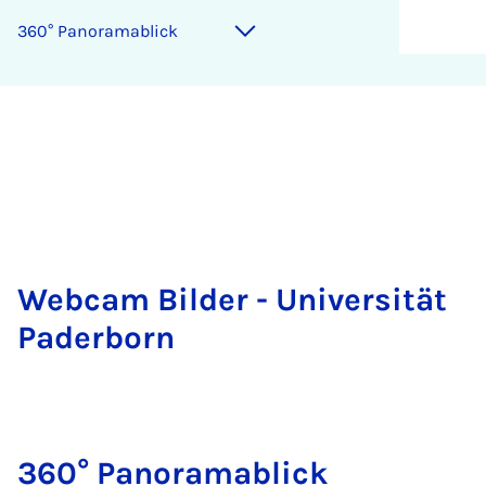
360° Pan­ora­ma­blick
Web­cam Bil­der - Uni­ver­si­tät
Pa­der­born
360° Pan­ora­ma­blick